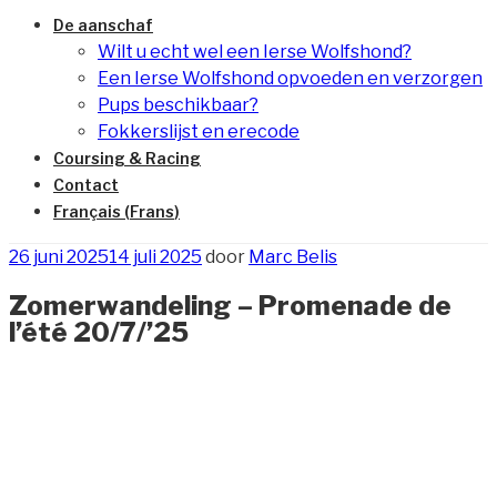
De aanschaf
Wilt u echt wel een Ierse Wolfshond?
Een Ierse Wolfshond opvoeden en verzorgen
Pups beschikbaar?
Fokkerslijst en erecode
Coursing & Racing
Contact
Français
(
Frans
)
Geplaatst
26 juni 2025
14 juli 2025
door
Marc Belis
op
Zomerwandeling – Promenade de
l’été 20/7/’25