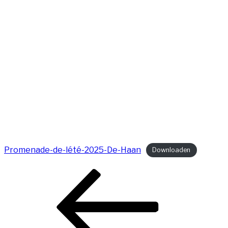
Promenade-de-lété-2025-De-Haan
Downloaden
Bericht
Vorig
navigatie
bericht