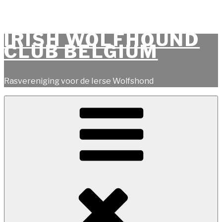
Naar
de
inhoud
IRISH WOLFHOUND
springen
CLUB BELGIUM
Rasvereniging voor de Ierse Wolfshond